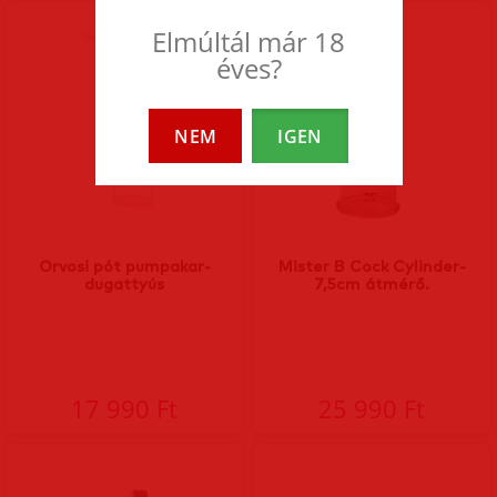
Elmúltál már 18
éves?
NEM
IGEN
Orvosi pót pumpakar-
Mister B Cock Cylinder-
dugattyús
7,5cm átmérő.
17 990 Ft
25 990 Ft