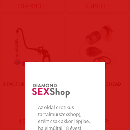
109 990 Ft
4 490 Ft
X FACTOR ENLARGER PUMP.
SUCK N STROKE HEAD
PUMP.
Az oldal erotikus
tartalmú(szexshop),
15 890 Ft
9 690 Ft
ezért csak akkor lépj be,
ha elmúltál 18 éves!