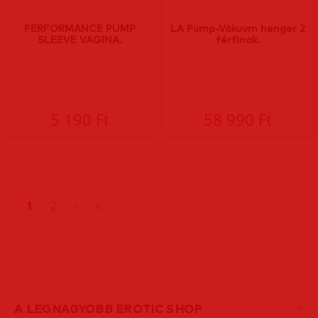
PERFORMANCE PUMP
LA Pump-Vákuum henger 2
SLEEVE VAGINA.
férfinak.
5 190 Ft
58 990 Ft
(current)
Utolsó
1
2
›
»
oldal
A LEGNAGYOBB EROTIC SHOP