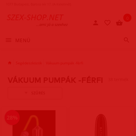
1077 Budapest, Baross tér 17. (A Keletinél)
0
MENÜ
Segédeszközök
Vákuum pumpák -férfi
VÁKUUM PUMPÁK -FÉRFI
38 termék
SZŰRÉS
28%