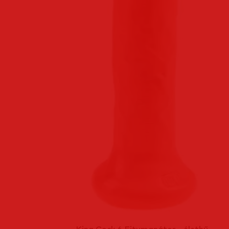
King Cock 6 Fitymanátor - élethű