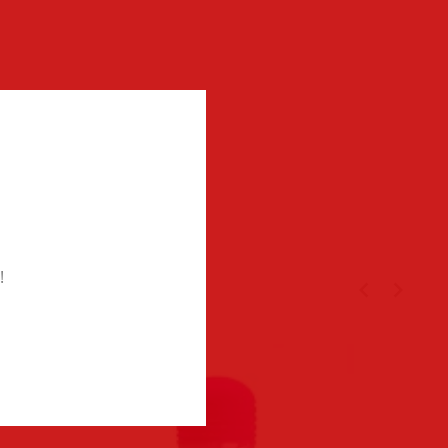
!
TÉGED