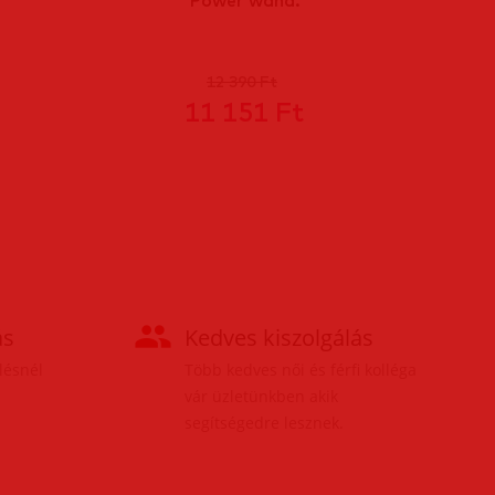
12 390 Ft
11 151 Ft
ás
Kedves kiszolgálás
elésnél
Több kedves női és férfi kolléga
vár üzletünkben akik
segítségedre lesznek.