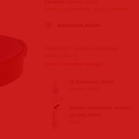
Kategória:
Nyakörv, póráz
Raktáron Üzletünkben- Azonnal viheted
Kedvencnek jelölöm
Vékony bőr nyakörv, fekete/kék.
cikkszám: 38221-0
Ehhez a termékhez ajánljuk
S8 Toycleaner 150ml.
cikkszám: 36815_0
MizzZee Hyaluronos vízalapú
síkosító,200ml.
200ml