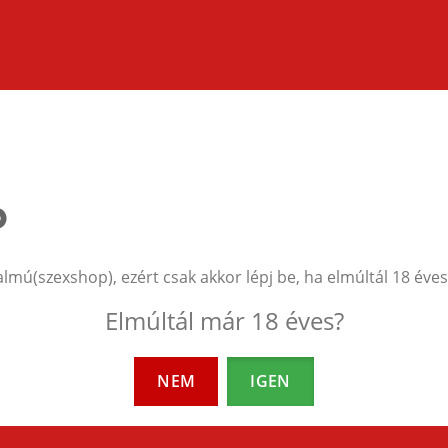
almú(szexshop), ezért csak akkor lépj be, ha elmúltál 18 éves
EZEK A TERMÉKEK IS ÉRDEKELHETNEK 
Elmúltál már 18 éves?
NEM
IGEN