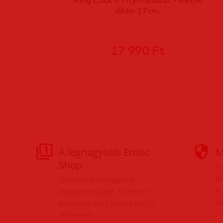
dildó-17cm.
17 990 Ft
A legnagyobb Erotic
M
Shop
Fe
do
Üzletünk a legnagyobb
Kf
Magyarországon, 3 szinten!
va
Budapest 1077,Baross tér 17.
(Keletinél)