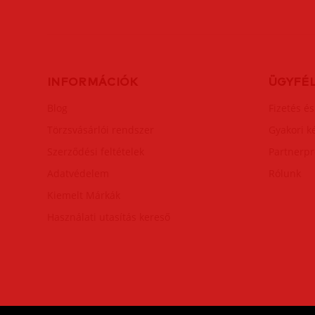
INFORMÁCIÓK
ÜGYFÉ
Blog
Fizetés és
Törzsvásárlói rendszer
Gyakori k
Szerződési feltételek
Partnerp
Adatvédelem
Rólunk
Kiemelt Márkák
Használati utasítás kereső