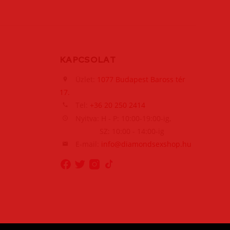
KAPCSOLAT
Üzlet:
1077 Budapest Baross tér
17.
Tel:
+36 20 250 2414
Nyitva: H - P: 10:00-19:00-ig,
SZ: 10:00 - 14:00-ig
E-mail:
info@diamondsexshop.hu