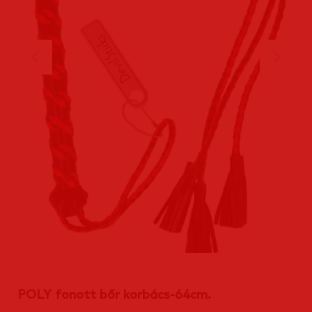
POLY fonott bőr korbács-64cm.