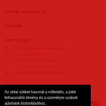
ÜGYFÉLSZOLGÁLAT
FIÓKOM
KAPCSOLAT
Üzlet:
1077 Budapest Baross tér 17.
Tel:
+36 20 250 2414
Nyitva: H - P: 10:00-19:00-ig,
SZ: 10:00 - 14:00-ig
E-mail:
info@diamondsexshop.hu
Az oldal sütiket használ a működés, a jobb
felhasználói élmény és a személyre szabott
ajánlatok biztosításához.