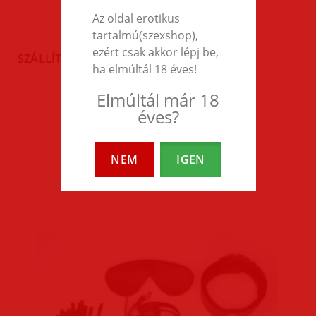
Az oldal erotikus
tartalmú(szexshop),
ezért csak akkor lépj be,
SZÁLLÍTÁS
ha elmúltál 18 éves!
Elmúltál már 18
éves?
EZEK A TERMÉKEK IS
ÉRDEKELHETNEK TÉGED
NEM
IGEN