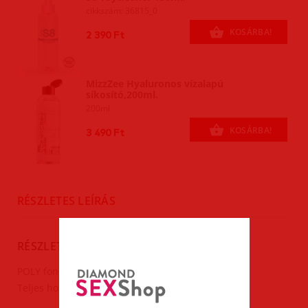
cikkszám: 36815_0
KOSÁRBA!
2 390 Ft
MizzZee Hyaluronos vízalapú
síkosító,200ml.
200ml
KOSÁRBA!
3 490 Ft
RÉSZLETES LEÍRÁS
RÉSZLETES LEÍRÁS
POLY fonott bőr korbács-64cm.
Teljes hossza:64cm(fogantyú:23cm).