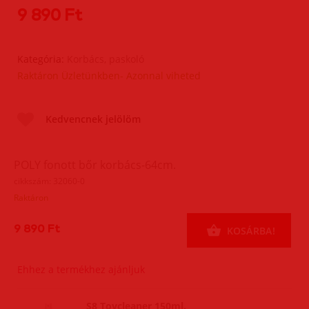
9 890 Ft
Kategória:
Korbács, paskoló
Raktáron Üzletünkben- Azonnal viheted
Kedvencnek jelölöm
POLY fonott bőr korbács-64cm.
cikkszám: 32060-0
Raktáron
9 890 Ft
KOSÁRBA!
Ehhez a termékhez ajánljuk
S8 Toycleaner 150ml.