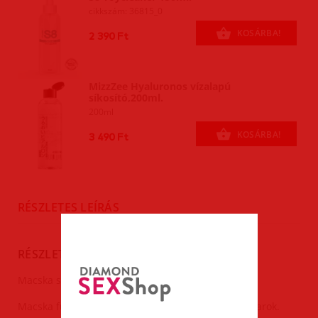
cikkszám: 36815_0
KOSÁRBA!
2 390 Ft
MizzZee Hyaluronos vízalapú
síkosító,200ml.
200ml
KOSÁRBA!
3 490 Ft
RÉSZLETES LEÍRÁS
RÉSZLETES LEÍRÁS
Macska szett.
Macska fülek(hajráfon),csokor nyakkendő,macsek farok.