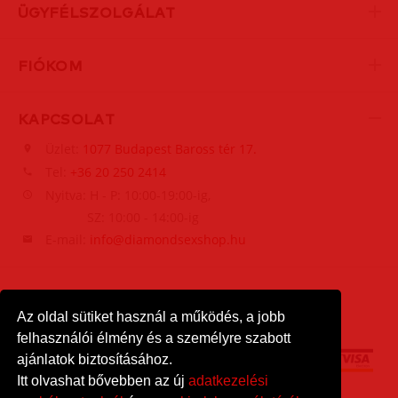
ÜGYFÉLSZOLGÁLAT
FIÓKOM
KAPCSOLAT
Üzlet:
1077 Budapest Baross tér 17.
Tel:
+36 20 250 2414
Nyitva: H - P: 10:00-19:00-ig,
SZ: 10:00 - 14:00-ig
E-mail:
info@diamondsexshop.hu
Az oldal sütiket használ a működés, a jobb
felhasználói élmény és a személyre szabott
ajánlatok biztosításához.
Itt olvashat bővebben az új
adatkezelési