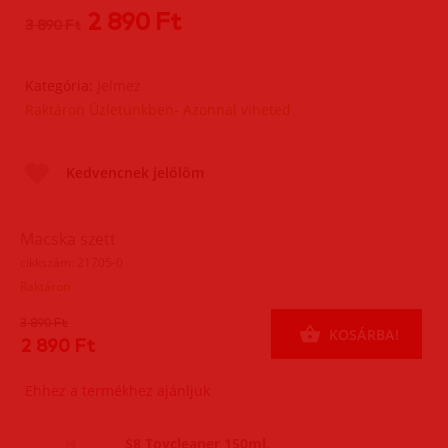
2 890 Ft
3 890 Ft
Kategória:
Jelmez
Raktáron Üzletünkben- Azonnal viheted
Kedvencnek jelölöm
Macska szett
cikkszám: 21705-0
Raktáron
3 890 Ft
KOSÁRBA!
2 890 Ft
Ehhez a termékhez ajánljuk
S8 Toycleaner 150ml.