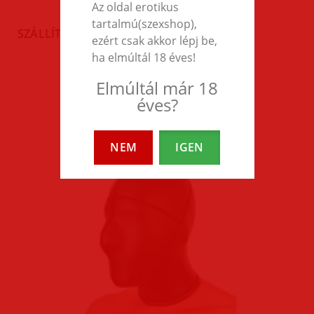
Az oldal erotikus
tartalmú(szexshop),
SZÁLLÍTÁS
ezért csak akkor lépj be,
ha elmúltál 18 éves!
Elmúltál már 18
EZEK A TERMÉKEK IS
éves?
ÉRDEKELHETNEK TÉGED
NEM
IGEN