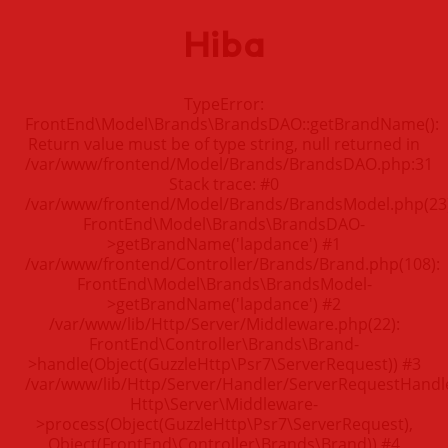
Hiba
TypeError:
FrontEnd\Model\Brands\BrandsDAO::getBrandName():
Return value must be of type string, null returned in
/var/www/frontend/Model/Brands/BrandsDAO.php:31
Stack trace: #0
/var/www/frontend/Model/Brands/BrandsModel.php(23)
FrontEnd\Model\Brands\BrandsDAO-
>getBrandName('lapdance') #1
/var/www/frontend/Controller/Brands/Brand.php(108):
FrontEnd\Model\Brands\BrandsModel-
>getBrandName('lapdance') #2
/var/www/lib/Http/Server/Middleware.php(22):
FrontEnd\Controller\Brands\Brand-
>handle(Object(GuzzleHttp\Psr7\ServerRequest)) #3
/var/www/lib/Http/Server/Handler/ServerRequestHandle
Http\Server\Middleware-
>process(Object(GuzzleHttp\Psr7\ServerRequest),
Object(FrontEnd\Controller\Brands\Brand)) #4