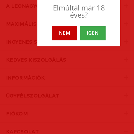
Elmúltál már 18
A LEGNAGYOBB EROTIC SHOP
éves?
MAXIMÁLIS DISZKRÉCIÓ
NEM
IGEN
INGYENES SZÁLLÍTÁS
KEDVES KISZOLGÁLÁS
INFORMÁCIÓK
ÜGYFÉLSZOLGÁLAT
FIÓKOM
KAPCSOLAT