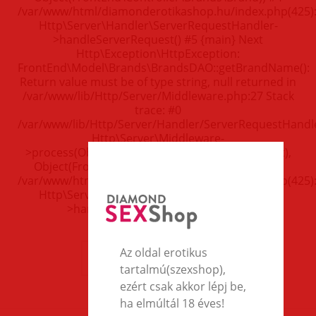
/var/www/html/diamonderotikashop.hu/index.php(425)
Http\Server\Handler\ServerRequestHandler-
>handleServerRequest() #5 {main} Next
Http\Exception\HttpException:
FrontEnd\Model\Brands\BrandsDAO::getBrandName():
Return value must be of type string, null returned in
/var/www/lib/Http/Server/Middleware.php:27 Stack
trace: #0
/var/www/lib/Http/Server/Handler/ServerRequestHandle
Http\Server\Middleware-
>process(Object(GuzzleHttp\Psr7\ServerRequest),
Object(FrontEnd\Controller\Brands\Brand)) #1
/var/www/html/diamonderotikashop.hu/index.php(425)
Http\Server\Handler\ServerRequestHandler-
>handleServerRequest() #2 {main}
Az oldal erotikus
FOLYTASD A VÁSÁRLÁST
tartalmú(szexshop),
ezért csak akkor lépj be,
ha elmúltál 18 éves!